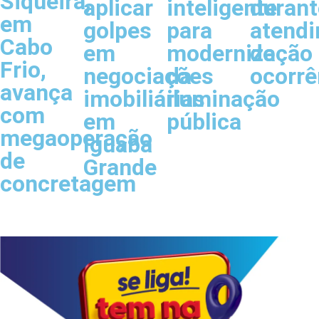
Siqueira,
aplicar
inteligente
durant
em
golpes
para
atend
Cabo
em
modernização
de
Frio,
negociações
da
ocorrê
avança
imobiliárias
iluminação
com
em
pública
megaoperação
Iguaba
de
Grande
concretagem