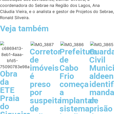
coordenadora do Sebrae na Região dos Lagos, Ana
Cláudia Vieira, e o analista e gestor de Projetos do Sebrae,
Ronald Silveira.
Veja também
Corretor
Prefeitura
Guard
de
de
Civil
imóveis
Cabo
Munici
Obra
é
Frio
aldeen
da
preso
começa
identif
ETE
por
a
manda
Praia
suspeita
implantar
de
do
de
sistema
prisão