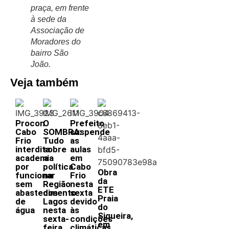
praça, em frente
à sede da
Associação de
Moradores do
bairro São
João.
Veja também
Procon
O
Prefeito
Cabo
SOMBRA:
suspende
Frio
Tudo
as
interdita
sobre
aulas
academia
a
em
por
política
Cabo
Obra
funcionar
na
Frio
da
sem
Região
nesta
ETE
abastecimento
dos
sexta
Praia
de
Lagos
devido
do
água
nesta
às
Siqueira,
sexta-
condições
em
feira,
climáticas