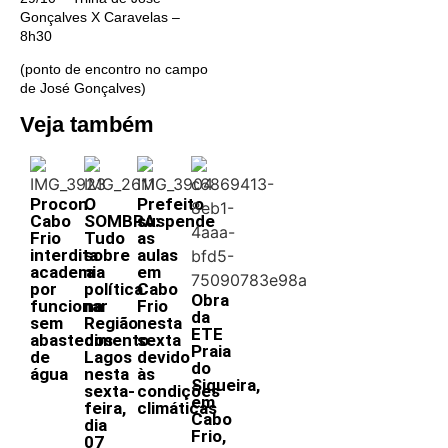
Gonçalves X Caravelas –
8h30
(ponto de encontro no campo
de José Gonçalves)
Veja também
Procon
O
Prefeito
Cabo
SOMBRA:
suspende
Frio
Tudo
as
interdita
sobre
aulas
academia
a
em
por
política
Cabo
Obra
funcionar
na
Frio
da
sem
Região
nesta
ETE
abastecimento
dos
sexta
Praia
de
Lagos
devido
do
água
nesta
às
Siqueira,
sexta-
condições
em
feira,
climáticas
Cabo
dia
Frio,
07