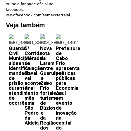
ou pela fanpage oficial no
facebook:
www.facebook.com/semecctarraial.
Veja também
Guarda
5ª
Nova
Prefeitura
Civil
Corrida
rota
de
Municipal
Morada
da
Cabo
aldeense
da
Latam
Frio
identifica
Aviação
entre
apresenta
mandado
Naval
Guarulhos
políticas
de
vai
e
públicas
prisão
acontecer
Cabo
para
durante
final
Frio
Economia
atendimento
do
fortalece
Azul
de
mês
turismo
em
ocorrência
em
de
evento
São
Búzios
de
Pedro
e
inovação
da
da
na
Aldeia
Região
capital
dos
do