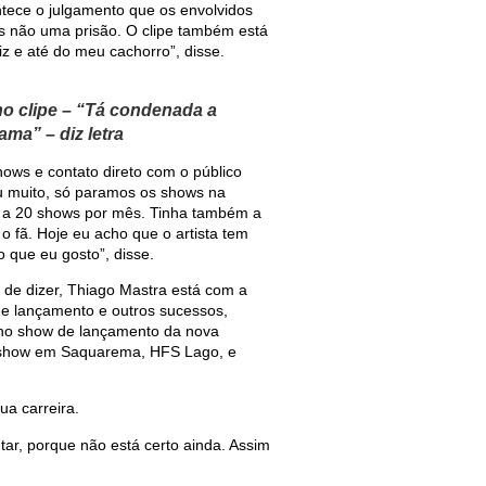
ntece o julgamento que os envolvidos
mas não uma prisão. O clipe também está
z e até do meu cachorro”, disse.
 no clipe – “Tá condenada a
ma” – diz letra
ows e contato direto com o público
eu muito, só paramos os shows na
 a 20 shows por mês. Tinha também a
o fã. Hoje eu acho que o artista tem
o que eu gosto”, disse.
 de dizer, Thiago Mastra está com a
de lançamento e outros sucessos,
enho show de lançamento da nova
 show em Saquarema, HFS Lago, e
ua carreira.
ar, porque não está certo ainda. Assim