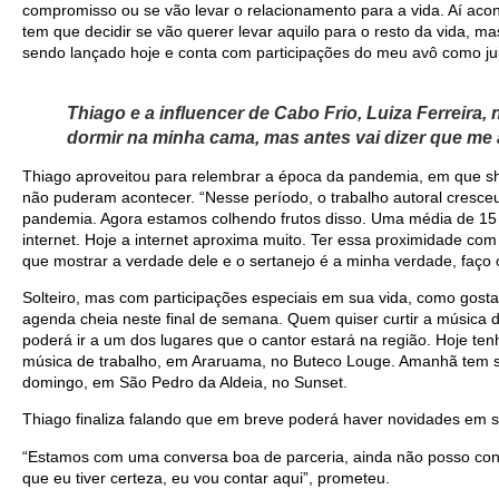
compromisso ou se vão levar o relacionamento para a vida. Aí aco
tem que decidir se vão querer levar aquilo para o resto da vida, 
sendo lançado hoje e conta com participações do meu avô como jui
Thiago e a influencer de Cabo Frio, Luiza Ferreira,
dormir na minha cama, mas antes vai dizer que me a
Thiago aproveitou para relembrar a época da pandemia, em que sh
não puderam acontecer. “Nesse período, o trabalho autoral cresc
pandemia. Agora estamos colhendo frutos disso. Uma média de 15
internet. Hoje a internet aproxima muito. Ter essa proximidade com 
que mostrar a verdade dele e o sertanejo é a minha verdade, faço 
Solteiro, mas com participações especiais em sua vida, como gosta
agenda cheia neste final de semana. Quem quiser curtir a música 
poderá ir a um dos lugares que o cantor estará na região. Hoje t
música de trabalho, em Araruama, no Buteco Louge. Amanhã tem
domingo, em São Pedro da Aldeia, no Sunset.
Thiago finaliza falando que em breve poderá haver novidades em s
“Estamos com uma conversa boa de parceria, ainda não posso cont
que eu tiver certeza, eu vou contar aqui”, prometeu.