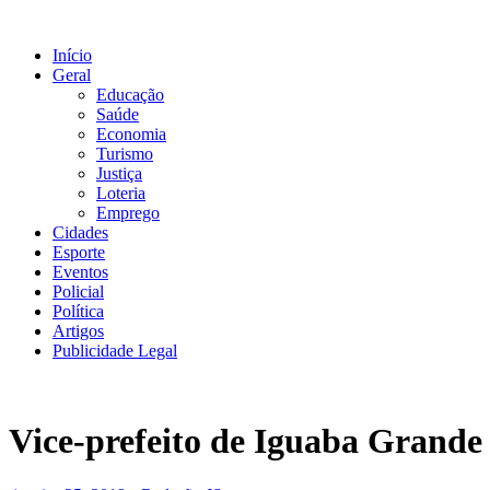
Ir
para
Início
o
Geral
conteúdo
Educação
Saúde
Economia
Turismo
Justiça
Loteria
Emprego
Cidades
Esporte
Eventos
Policial
Política
Artigos
Publicidade Legal
Vice-prefeito de Iguaba Grande