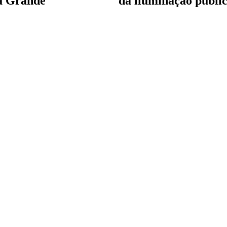
a Grande
da iluminação públi