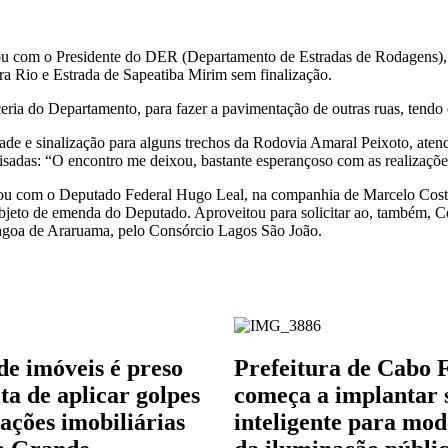
trou com o Presidente do DER (Departamento de Estradas de Rodagens), 
ra Rio e Estrada de Sapeatiba Mirim sem finalização.
ceria do Departamento, para fazer a pavimentação de outras ruas, tend
cidade e sinalização para alguns trechos da Rodovia Amaral Peixoto, a
lisadas: “O encontro me deixou, bastante esperançoso com as realizaçõe
rou com o Deputado Federal Hugo Leal, na companhia de Marcelo Costa,
, objeto de emenda do Deputado. Aproveitou para solicitar ao, também
Lagoa de Araruama, pelo Consórcio Lagos São João.
de imóveis é preso
Prefeitura de Cabo 
ta de aplicar golpes
começa a implantar 
ações imobiliárias
inteligente para mo