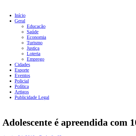
Ir
para
Início
o
Geral
conteúdo
Educação
Saúde
Economia
Turismo
Justiça
Loteria
Emprego
Cidades
Esporte
Eventos
Policial
Política
Artigos
Publicidade Legal
Adolescente é apreendida com 