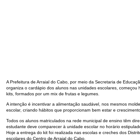
A Prefeitura de Arraial do Cabo, por meio da Secretaria de Educaç
organiza o cardápio dos alunos nas unidades escolares, começou h
kits, formados por um mix de frutas e legumes.
A intenção é incentivar a alimentação saudável, nos mesmos mold
escolar, criando hábitos que proporcionam bem estar e cresciment
Todos os alunos matriculados na rede municipal de ensino têm direit
estudante deve comparecer à unidade escolar no horário estipulado
Hoje a entrega do kit foi realizada nas escolas e creches dos Distr
escolares do Centro de Arraial do Cabo.