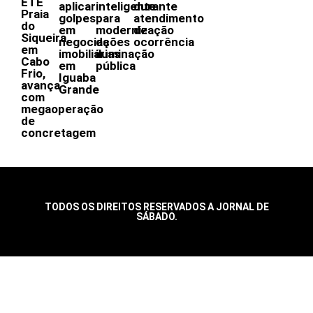
ETE
aplicar
inteligente
durante
Praia
golpes
para
atendimento
do
em
modernização
de
Siqueira,
negociações
da
ocorrência
em
imobiliárias
iluminação
Cabo
em
pública
Frio,
Iguaba
avança
Grande
com
megaoperação
de
concretagem
TODOS OS DIREITOS RESERVADOS A JORNAL DE
SÁBADO.