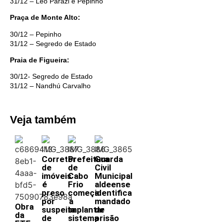
31/12 – Léo Parazi e Pepinho
Praça de Monte Alto:
30/12 – Pepinho
31/12 – Segredo de Estado
Praia de Figueira:
30/12- Segredo de Estado
31/12 – Nandhú Carvalho
Veja também
Corretor
Prefeitura
Guarda
de
de
Civil
imóveis
Cabo
Municipal
é
Frio
aldeense
preso
começa
identifica
por
a
mandado
Obra
suspeita
implantar
de
da
de
sistema
prisão