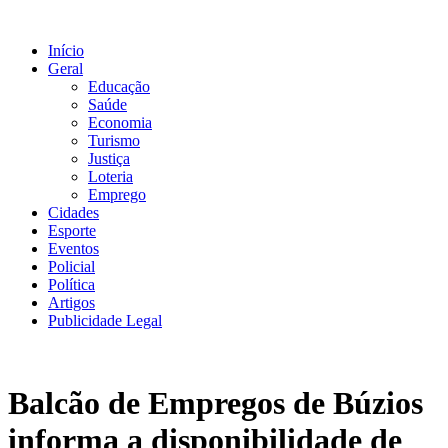
Ir
para
Início
o
Geral
conteúdo
Educação
Saúde
Economia
Turismo
Justiça
Loteria
Emprego
Cidades
Esporte
Eventos
Policial
Política
Artigos
Publicidade Legal
Balcão de Empregos de Búzios
informa a disponibilidade de