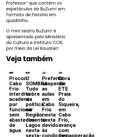
Professor” que contém os
espetáculos da BuZum! em
formato de história em
quadrinho.
O mini teatro BuZum! é
apresentado pelo Ministério
da Cultura e Instituto CCR,
por meio da Lei Rouanet.
Veja também
Procon
O
Prefeito
Obra
Cabo
SOMBRA:
suspende
da
Frio
Tudo
as
ETE
interdita
sobre
aulas
Praia
academia
a
em
do
por
política
Cabo
Siqueira,
funcionar
na
Frio
em
sem
Região
nesta
Cabo
abastecimento
dos
sexta
Frio,
de
Lagos
devido
avança
água
nesta
às
com
sexta-
condições
megaoperação