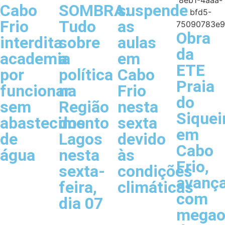
Cabo
SOMBRA:
suspende
Frio
Tudo
as
Obra
interdita
sobre
aulas
da
academia
a
em
ETE
por
política
Cabo
Praia
funcionar
na
Frio
do
sem
Região
nesta
Siquei
abastecimento
dos
sexta
em
de
Lagos
devido
Cabo
água
nesta
às
Frio,
sexta-
condições
avanç
feira,
climáticas
com
dia 07
megao