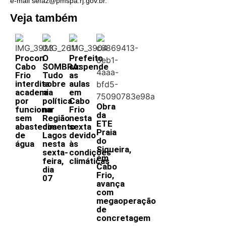
e-mail sefaz@pmspa.rj.gov.br.
Veja também
Procon
O
Prefeito
Cabo
SOMBRA:
suspende
Frio
Tudo
as
interdita
sobre
aulas
academia
a
em
por
política
Cabo
Obra
funcionar
na
Frio
da
sem
Região
nesta
ETE
abastecimento
dos
sexta
Praia
de
Lagos
devido
do
água
nesta
às
Siqueira,
sexta-
condições
em
feira,
climáticas
Cabo
dia
Frio,
07
avança
com
megaoperação
de
concretagem