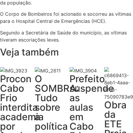
da população.
O Corpo de Bombeiros foi acionado e socorreu as vítimas
para o Hospital Central de Emergências (HCE).
Segundo a Secretária de Saúde do município, as vítimas
tiveram escoriações leves.
Veja também
Procon
O
Prefeito
Cabo
SOMBRA:
suspende
Frio
Tudo
as
Obra
interdita
sobre
aulas
da
academia
a
em
ETE
por
política
Cabo