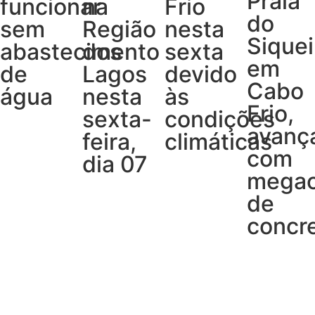
Praia
funcionar
na
Frio
do
sem
Região
nesta
Siquei
abastecimento
dos
sexta
em
de
Lagos
devido
Cabo
água
nesta
às
Frio,
sexta-
condições
avanç
feira,
climáticas
com
dia 07
megao
de
concr