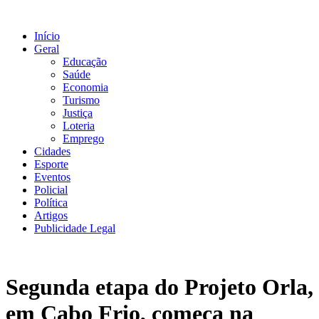
Ir
para
Início
o
Geral
conteúdo
Educação
Saúde
Economia
Turismo
Justiça
Loteria
Emprego
Cidades
Esporte
Eventos
Policial
Política
Artigos
Publicidade Legal
Segunda etapa do Projeto Orla,
em Cabo Frio, começa na