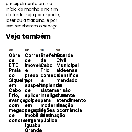
principalmente em no
início da manhã e no fim
da tarde, seja por esporte,
lazer ou a trabalho, e por
isso receberam o serviço.
Veja também
Obra
Corretor
Prefeitura
Guarda
da
de
de
Civil
ETE
imóveis
Cabo
Municipal
Praia
é
Frio
aldeense
do
preso
começa
identifica
Siqueira,
por
a
mandado
em
suspeita
implantar
de
Cabo
de
sistema
prisão
Frio,
aplicar
inteligente
durante
avança
golpes
para
atendimento
com
em
modernização
de
megaoperação
negociações
da
ocorrência
de
imobiliárias
iluminação
concretagem
em
pública
Iguaba
Grande