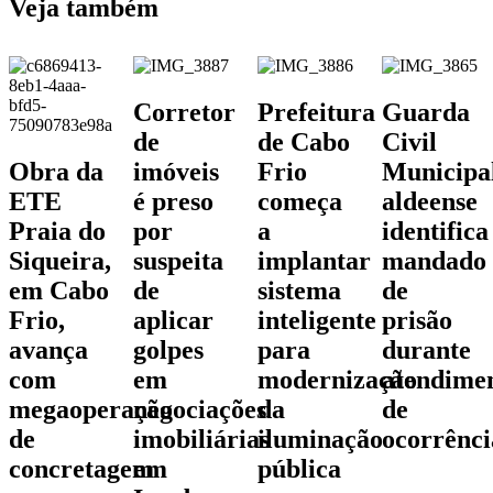
Veja também
Corretor
Prefeitura
Guarda
de
de Cabo
Civil
Obra da
imóveis
Frio
Municipa
ETE
é preso
começa
aldeense
Praia do
por
a
identifica
Siqueira,
suspeita
implantar
mandado
em Cabo
de
sistema
de
Frio,
aplicar
inteligente
prisão
avança
golpes
para
durante
com
em
modernização
atendime
megaoperação
negociações
da
de
de
imobiliárias
iluminação
ocorrênci
concretagem
em
pública