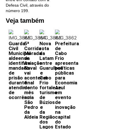
Defesa Civil, através do
número 199.
Veja também
Guarda
5ª
Nova
Prefeitura
Civil
Corrida
rota
de
Municipal
Morada
da
Cabo
aldeense
da
Latam
Frio
identifica
Aviação
entre
apresenta
mandado
Naval
Guarulhos
políticas
de
vai
e
públicas
prisão
acontecer
Cabo
para
durante
final
Frio
Economia
atendimento
do
fortalece
Azul
de
mês
turismo
em
ocorrência
em
de
evento
São
Búzios
de
Pedro
e
inovação
da
da
na
Aldeia
Região
capital
dos
do
Lagos
Estado