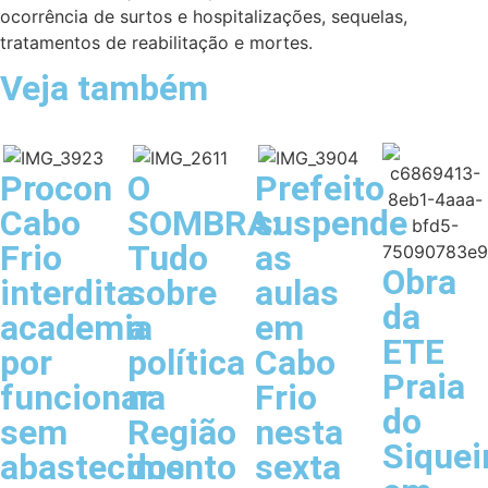
ocorrência de surtos e hospitalizações, sequelas,
tratamentos de reabilitação e mortes.
Veja também
Procon
O
Prefeito
Cabo
SOMBRA:
suspende
Frio
Tudo
as
Obra
interdita
sobre
aulas
da
academia
a
em
ETE
por
política
Cabo
Praia
funcionar
na
Frio
do
sem
Região
nesta
Siquei
abastecimento
dos
sexta