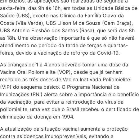
Em Búzios, as aplicações são realizadas de segunda a
sexta-feira, das 9h ás 16h, em todas as Unidade Básica de
Saúde (UBS), exceto nas Clínica da Família Olavo da
Costa (Vila Verde), UBS Lilson M de Souza (Cem Braça),
UBS Antonio Elesbão dos Santos (Rasa), que será das 8h
as 18h. Uma observação importante é que só não haverá
atendimento no período da tarde de terças e quartas-
feiras, devido a vacinação de reforço da Covid-19.
As crianças de 1 a 4 anos deverão tomar uma dose da
Vacina Oral Poliomielite (VOP), desde que já tenham
recebido as três doses de Vacina Inativada Poliomielite
(VIP) do esquema básico. O Programa Nacional de
Imunizações (PNI) alerta sobre a importância e o benefício
da vacinação, para evitar a reintrodução do vírus da
poliomielite, uma vez que o Brasil recebeu o certificado de
eliminação da doença em 1994.
A atualização da situação vacinal aumenta a proteção
contra as doenças imunopreveníveis, evitando a