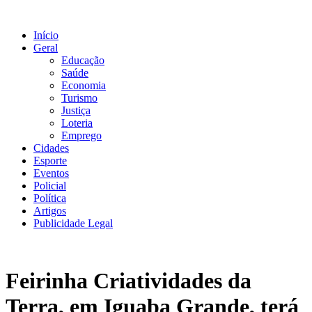
Ir
para
Início
o
Geral
conteúdo
Educação
Saúde
Economia
Turismo
Justiça
Loteria
Emprego
Cidades
Esporte
Eventos
Policial
Política
Artigos
Publicidade Legal
Feirinha Criatividades da
Terra, em Iguaba Grande, terá