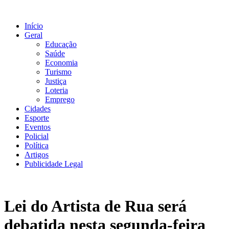
Ir
para
Início
o
Geral
conteúdo
Educação
Saúde
Economia
Turismo
Justiça
Loteria
Emprego
Cidades
Esporte
Eventos
Policial
Política
Artigos
Publicidade Legal
Lei do Artista de Rua será
debatida nesta segunda-feira