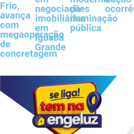
Frio,
negociações
da
ocorrê
avança
imobiliárias
iluminação
com
em
pública
megaoperação
Iguaba
de
Grande
concretagem