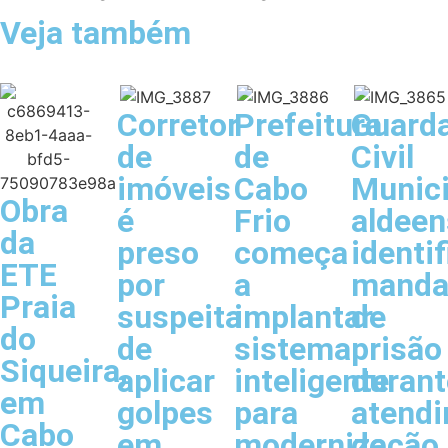
Veja também
Corretor
Prefeitura
Guard
de
de
Civil
imóveis
Cabo
Munici
Obra
é
Frio
aldeen
da
preso
começa
identif
ETE
por
a
manda
Praia
suspeita
implantar
de
do
de
sistema
prisão
Siqueira,
aplicar
inteligente
durant
em
golpes
para
atend
Cabo
em
modernização
de