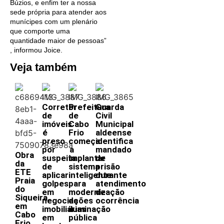
Búzios, e enfim ter a nossa
sede própria para atender aos
munícipes com um plenário
que comporte uma
quantidade maior de pessoas”
, informou Joice.
Veja também
Corretor
Prefeitura
Guarda
de
de
Civil
imóveis
Cabo
Municipal
é
Frio
aldeense
preso
começa
identifica
por
a
mandado
Obra
suspeita
implantar
de
da
de
sistema
prisão
ETE
aplicar
inteligente
durante
Praia
golpes
para
atendimento
do
em
modernização
de
Siqueira,
negociações
da
ocorrência
em
imobiliárias
iluminação
Cabo
em
pública
Frio,