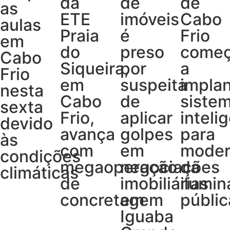
da
de
de
as
ETE
imóveis
Cabo
aulas
Praia
é
Frio
em
do
preso
come
Cabo
Siqueira,
por
a
Frio
em
suspeita
implan
nesta
Cabo
de
siste
sexta
Frio,
aplicar
inteli
devido
avança
golpes
para
às
com
em
moder
condições
megaoperação
negociações
da
climáticas
de
imobiliárias
ilumi
concretagem
em
públic
Iguaba