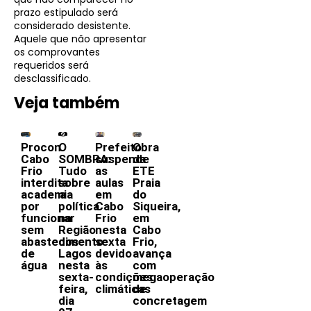
prazo estipulado será
considerado desistente.
Aquele que não apresentar
os comprovantes
requeridos será
desclassificado.
Veja também
Procon
O
Prefeito
Obra
Cabo
SOMBRA:
suspende
da
Frio
Tudo
as
ETE
interdita
sobre
aulas
Praia
academia
a
em
do
por
política
Cabo
Siqueira,
funcionar
na
Frio
em
sem
Região
nesta
Cabo
abastecimento
dos
sexta
Frio,
de
Lagos
devido
avança
água
nesta
às
com
sexta-
condições
megaoperação
feira,
climáticas
de
dia
concretagem