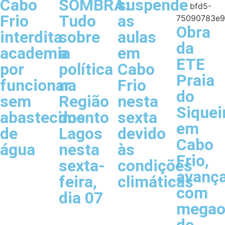
Cabo
SOMBRA:
suspende
Frio
Tudo
as
Obra
interdita
sobre
aulas
da
academia
a
em
ETE
por
política
Cabo
Praia
funcionar
na
Frio
do
sem
Região
nesta
Siquei
abastecimento
dos
sexta
em
de
Lagos
devido
Cabo
água
nesta
às
Frio,
sexta-
condições
avanç
feira,
climáticas
com
dia 07
megao
de