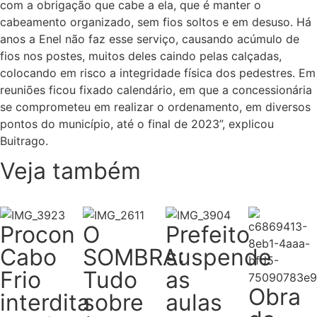
com a obrigação que cabe a ela, que é manter o
cabeamento organizado, sem fios soltos e em desuso. Há
anos a Enel não faz esse serviço, causando acúmulo de
fios nos postes, muitos deles caindo pelas calçadas,
colocando em risco a integridade física dos pedestres. Em
reuniões ficou fixado calendário, em que a concessionária
se comprometeu em realizar o ordenamento, em diversos
pontos do município, até o final de 2023”, explicou
Buitrago.
Veja também
Procon
O
Prefeito
Cabo
SOMBRA:
suspende
Frio
Tudo
as
Obra
interdita
sobre
aulas