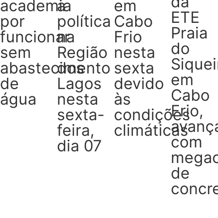
da
academia
a
em
ETE
por
política
Cabo
Praia
funcionar
na
Frio
do
sem
Região
nesta
Siquei
abastecimento
dos
sexta
em
de
Lagos
devido
Cabo
água
nesta
às
Frio,
sexta-
condições
avanç
feira,
climáticas
com
dia 07
megao
de
concr