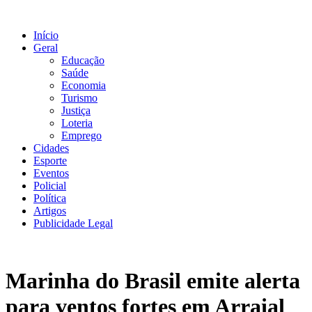
Ir
para
Início
o
Geral
conteúdo
Educação
Saúde
Economia
Turismo
Justiça
Loteria
Emprego
Cidades
Esporte
Eventos
Policial
Política
Artigos
Publicidade Legal
Marinha do Brasil emite alerta
para ventos fortes em Arraial